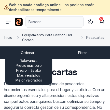
Web en modo catálogo online.
Los pedidos están
deshabilitados temporalmente.
0
ofertasinformatica.com
Cart
Equipamiento Para Gestión Del
Inicio
Pesacartas
Correo
Ordenar
Filtrar
Relevancia
Precio más bajo
Pesacartas
Precio más alto
Más vendidos
Mejor valorados
Descubre nuestra amplia gama de pesacartas,
herramientas esenciales para el hogar y la oficina. Con un
diseño ergonómico y alta precisión, estos dispositivos
son perfectos para quienes buscan optimizar su tiempo y
asegurar la correcta gestión de su correspondencia. No