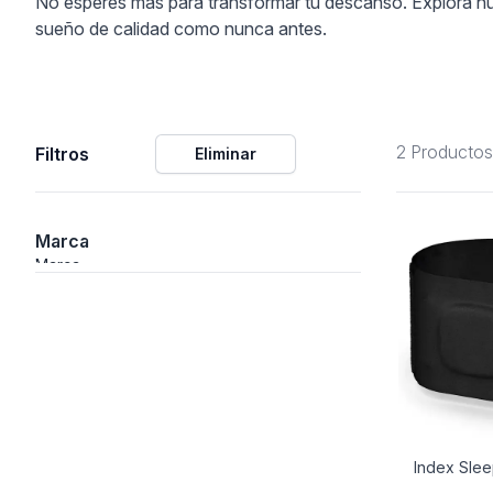
No esperes más para transformar tu descanso. Explora nues
sueño de calidad como nunca antes.
ción
2 Productos
Filtros
Eliminar
áficos
ión
Marca
Marca
Index Slee
nal