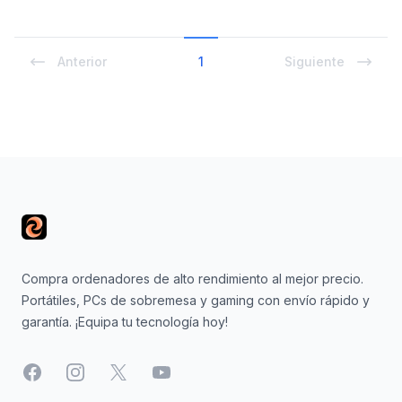
Anterior
1
Siguiente
Footer
Compra ordenadores de alto rendimiento al mejor precio.
Portátiles, PCs de sobremesa y gaming con envío rápido y
garantía. ¡Equipa tu tecnología hoy!
Facebook
Instagram
X
YouTube