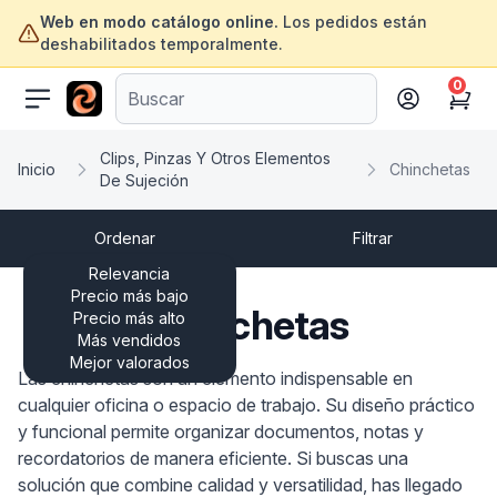
Web en modo catálogo online.
Los pedidos están
deshabilitados temporalmente.
0
ofertasinformatica.com
Cart
Clips, Pinzas Y Otros Elementos
Inicio
Chinchetas
De Sujeción
Ordenar
Filtrar
Relevancia
Precio más bajo
Chinchetas
Precio más alto
Más vendidos
Mejor valorados
Las chinchetas son un elemento indispensable en
cualquier oficina o espacio de trabajo. Su diseño práctico
y funcional permite organizar documentos, notas y
recordatorios de manera eficiente. Si buscas una
solución que combine calidad y versatilidad, has llegado