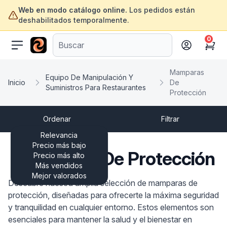
Web en modo catálogo online.
Los pedidos están
deshabilitados temporalmente.
0
ofertasinformatica.com
Cart
Mamparas
Equipo De Manipulación Y
Inicio
De
Suministros Para Restaurantes
Protección
Ordenar
Filtrar
Relevancia
Precio más bajo
Mamparas De Protección
Precio más alto
Más vendidos
Mejor valorados
Descubre nuestra amplia selección de mamparas de
protección, diseñadas para ofrecerte la máxima seguridad
y tranquilidad en cualquier entorno. Estos elementos son
esenciales para mantener la salud y el bienestar en