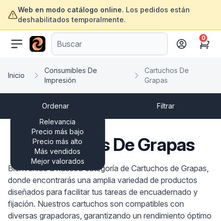
Web en modo catálogo online.
Los pedidos están
deshabilitados temporalmente.
0
ofertasinformatica.com
Cart
Consumibles De
Cartuchos De
Inicio
Impresión
Grapas
Ordenar
Filtrar
Relevancia
Precio más bajo
Cartuchos De Grapas
Precio más alto
Más vendidos
Mejor valorados
Bienvenido a nuestra categoría de Cartuchos de Grapas,
donde encontrarás una amplia variedad de productos
diseñados para facilitar tus tareas de encuadernado y
fijación. Nuestros cartuchos son compatibles con
diversas grapadoras, garantizando un rendimiento óptimo