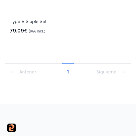
Type V Staple Set
79.09€
(IVA incl.)
Anterior
1
Siguiente
Footer