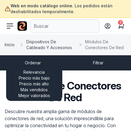
Web en modo catálogo online.
Los pedidos están
deshabilitados temporalmente.
0
ofertasinformatica.com
Cart
Dispositivos De
Módulos De
Inicio
Cableado Y Accesorios
Conectores De Red
Ordenar
Filtrar
Relevancia
Precio más bajo
Módulos De Conectores
Precio más alto
Más vendidos
De Red
Mejor valorados
Descubre nuestra amplia gama de módulos de
conectores de red, una solución imprescindible para
optimizar la conectividad en tu hogar o negocio. Con