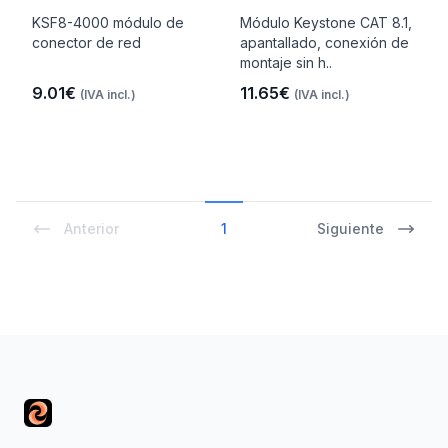
KSF8-4000 módulo de
Módulo Keystone CAT 8.1,
conector de red
apantallado, conexión de
montaje sin h..
9.01€
11.65€
(IVA incl.)
(IVA incl.)
Anterior
1
Siguiente
Footer