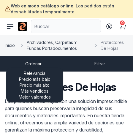
Web en modo catálogo online.
Los pedidos están
deshabilitados temporalmente.
0
ofertasinformatica.com
Cart
Archivadores, Carpetas Y
Protectores
Inicio
Fundas Portadocumentos
De Hojas
Ordenar
Filtrar
Relevancia
Precio más bajo
Protectores De Hojas
Precio más alto
Más vendidos
Mejor valorados
Los protectores de hojas son una solución imprescindible
para quienes buscan preservar la integridad de sus
documentos y materiales importantes. En nuestra tienda
online, ofrecemos una amplia variedad de opciones que
garantizan la máxima protección y durabilidad,