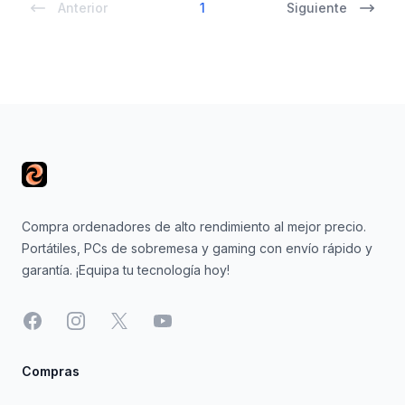
Anterior
1
Siguiente
Footer
Compra ordenadores de alto rendimiento al mejor precio.
Portátiles, PCs de sobremesa y gaming con envío rápido y
garantía. ¡Equipa tu tecnología hoy!
Facebook
Instagram
X
YouTube
Compras