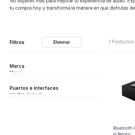
No esperes más para mejorar tu experiencia de audio. Exp
tu compra hoy y transforma la manera en que disfrutas de
ción
1 Productos
Filtros
Eliminar
áficos
ión
Marca
Marca
Puertos e Interfaces
Interfaz de host
Bluetooth 
m Negro
nal