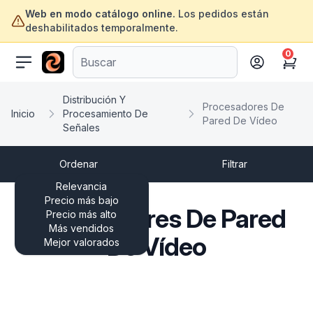
Web en modo catálogo online.
Los pedidos están
deshabilitados temporalmente.
0
ofertasinformatica.com
Cart
Distribución Y
Procesadores De
Inicio
Procesamiento De
Pared De Vídeo
Señales
Ordenar
Filtrar
Relevancia
Precio más bajo
Procesadores De Pared
Precio más alto
Más vendidos
De Vídeo
Mejor valorados