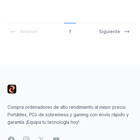
Anterior
1
Siguiente
Footer
Compra ordenadores de alto rendimiento al mejor precio.
Portátiles, PCs de sobremesa y gaming con envío rápido y
garantía. ¡Equipa tu tecnología hoy!
Facebook
Instagram
X
YouTube