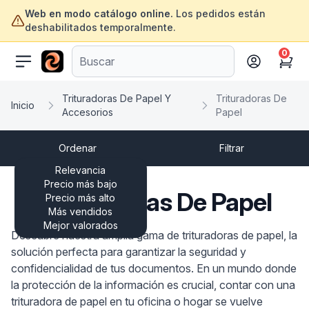
Web en modo catálogo online.
Los pedidos están
deshabilitados temporalmente.
0
ofertasinformatica.com
Cart
Trituradoras De Papel Y
Trituradoras De
Inicio
Accesorios
Papel
Ordenar
Filtrar
Relevancia
Precio más bajo
Trituradoras De Papel
Precio más alto
Más vendidos
Mejor valorados
Descubre nuestra amplia gama de trituradoras de papel, la
solución perfecta para garantizar la seguridad y
confidencialidad de tus documentos. En un mundo donde
la protección de la información es crucial, contar con una
trituradora de papel en tu oficina o hogar se vuelve