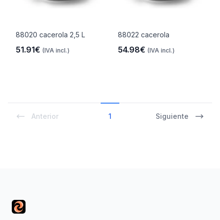
88020 cacerola 2,5 L
88022 cacerola
51.91€
54.98€
(IVA incl.)
(IVA incl.)
Anterior
1
Siguiente
Footer