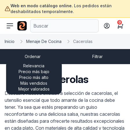
Web en modo catálogo online.
Los pedidos están
deshabilitados temporalmente.
0
ofertasinformatica.com
Cart
Inicio
Menaje De Cocina
Cacerolas
Ordenar
Filtrar
Relevancia
Precio más bajo
Cacerolas
Precio más alto
Más vendidos
Mejor valorados
Descubre nuestra exclusiva selección de cacerolas, el
utensilio esencial que todo amante de la cocina debe
tener. Ya sea que estés preparando un guiso
reconfortante o una deliciosa salsa, nuestras cacerolas
están diseñadas para ofrecerte resultados excepcionales
en cada plato. Con materiales de alta calidad y tecnología