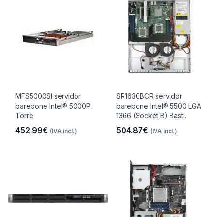
MFS5000SI servidor
SR1630BCR servidor
barebone Intel® 5000P
barebone Intel® 5500 LGA
Torre
1366 (Socket B) Bast..
452.99€
504.87€
(IVA incl.)
(IVA incl.)