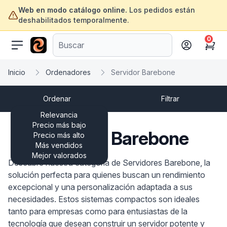
Web en modo catálogo online.
Los pedidos están
deshabilitados temporalmente.
0
ofertasinformatica.com
Cart
Inicio
Ordenadores
Servidor Barebone
Ordenar
Filtrar
Relevancia
Precio más bajo
Servidor Barebone
Precio más alto
Más vendidos
Mejor valorados
Descubre nuestra categoría de Servidores Barebone, la
solución perfecta para quienes buscan un rendimiento
excepcional y una personalización adaptada a sus
necesidades. Estos sistemas compactos son ideales
tanto para empresas como para entusiastas de la
tecnología que desean construir un servidor potente y