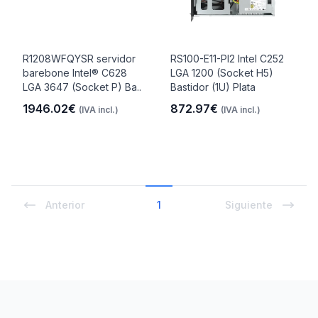
R1208WFQYSR servidor
RS100-E11-PI2 Intel C252
barebone Intel® C628
LGA 1200 (Socket H5)
LGA 3647 (Socket P) Ba..
Bastidor (1U) Plata
1946.02€
872.97€
(IVA incl.)
(IVA incl.)
Anterior
1
Siguiente
Footer