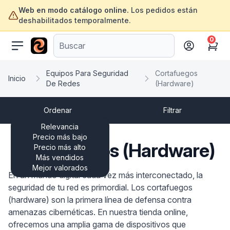
Web en modo catálogo online.
Los pedidos están
deshabilitados temporalmente.
0
ofertasinformatica.com
Cart
Equipos Para Seguridad
Cortafuegos
Inicio
De Redes
(Hardware)
Ordenar
Filtrar
Relevancia
Precio más bajo
Cortafuegos (Hardware)
Precio más alto
Más vendidos
Mejor valorados
En un mundo digital cada vez más interconectado, la
seguridad de tu red es primordial. Los cortafuegos
(hardware) son la primera línea de defensa contra
amenazas cibernéticas. En nuestra tienda online,
ofrecemos una amplia gama de dispositivos que