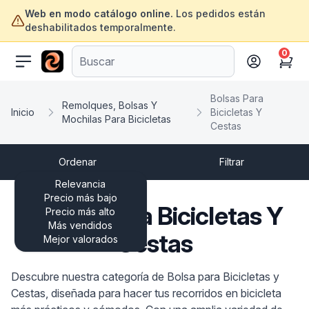
Web en modo catálogo online.
Los pedidos están
deshabilitados temporalmente.
0
ofertasinformatica.com
Cart
Bolsas Para
Remolques, Bolsas Y
Inicio
Bicicletas Y
Mochilas Para Bicicletas
Cestas
Ordenar
Filtrar
Relevancia
Precio más bajo
Bolsas Para Bicicletas Y
Precio más alto
Más vendidos
Cestas
Mejor valorados
Descubre nuestra categoría de Bolsa para Bicicletas y
Cestas, diseñada para hacer tus recorridos en bicicleta