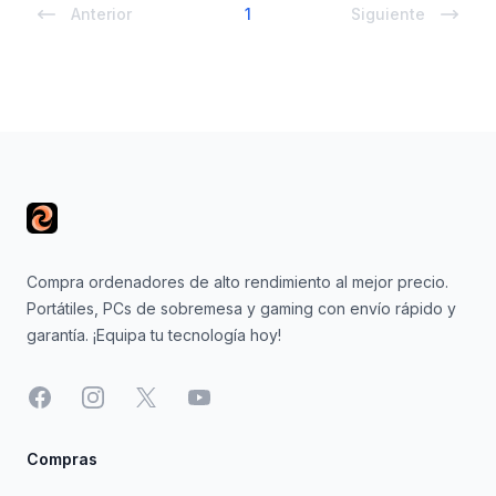
Anterior
1
Siguiente
Footer
Compra ordenadores de alto rendimiento al mejor precio.
Portátiles, PCs de sobremesa y gaming con envío rápido y
garantía. ¡Equipa tu tecnología hoy!
Facebook
Instagram
X
YouTube
Compras