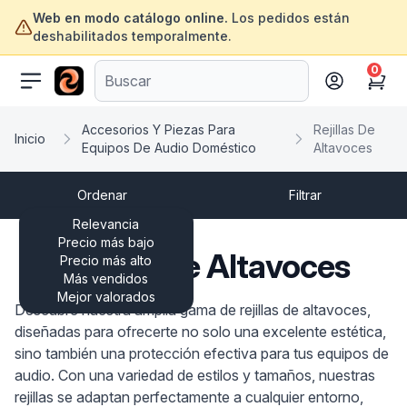
Web en modo catálogo online.
Los pedidos están
deshabilitados temporalmente.
0
ofertasinformatica.com
Cart
Accesorios Y Piezas Para
Rejillas De
Inicio
Equipos De Audio Doméstico
Altavoces
Ordenar
Filtrar
Relevancia
Precio más bajo
Rejillas De Altavoces
Precio más alto
Más vendidos
Mejor valorados
Descubre nuestra amplia gama de rejillas de altavoces,
diseñadas para ofrecerte no solo una excelente estética,
sino también una protección efectiva para tus equipos de
audio. Con una variedad de estilos y tamaños, nuestras
rejillas se adaptan perfectamente a cualquier entorno,