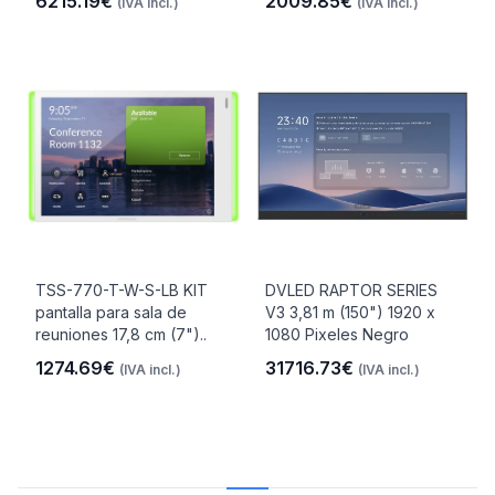
6215.19€
2009.85€
(IVA incl.)
(IVA incl.)
TSS-770-T-W-S-LB KIT
DVLED RAPTOR SERIES
pantalla para sala de
V3 3,81 m (150") 1920 x
reuniones 17,8 cm (7")..
1080 Pixeles Negro
1274.69€
31716.73€
(IVA incl.)
(IVA incl.)