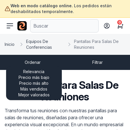
Web en modo catálogo online.
Los pedidos están
deshabilitados temporalmente.
0
ofertasinformatica.com
Cart
Equipos De
Pantallas Para Salas De
Inicio
Conferencias
Reuniones
Ordenar
Filtrar
Relevancia
Precio más bajo
Pantallas Para Salas De
Precio más alto
Más vendidos
Reuniones
Mejor valorados
Transforma tus reuniones con nuestras pantallas para
salas de reuniones, diseñadas para ofrecer una
experiencia visual excepcional. En un mundo empresarial