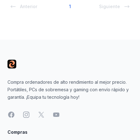
Anterior
1
Siguiente
Footer
Compra ordenadores de alto rendimiento al mejor precio.
Portátiles, PCs de sobremesa y gaming con envío rápido y
garantía. ¡Equipa tu tecnología hoy!
Facebook
Instagram
X
YouTube
Compras