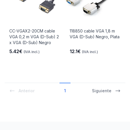
CC-VGAX2-20CM cable
118850 cable VGA 1,8 m
VGA 0,2 m VGA (D-Sub) 2
VGA (D-Sub) Negro, Plata
x VGA (D-Sub) Negro
5.42€
12.1€
(IVA incl.)
(IVA incl.)
Anterior
1
Siguiente
Footer