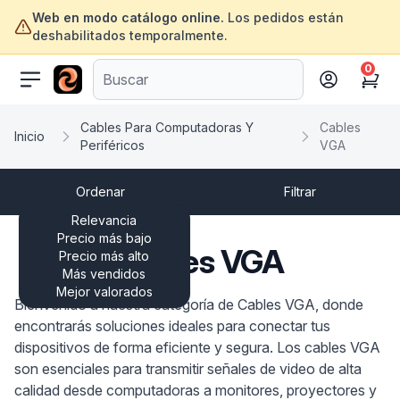
Web en modo catálogo online.
Los pedidos están
deshabilitados temporalmente.
0
ofertasinformatica.com
Cart
Cables Para Computadoras Y
Cables
Inicio
Periféricos
VGA
Ordenar
Filtrar
Relevancia
Precio más bajo
Cables VGA
Precio más alto
Más vendidos
Mejor valorados
Bienvenido a nuestra categoría de Cables VGA, donde
encontrarás soluciones ideales para conectar tus
dispositivos de forma eficiente y segura. Los cables VGA
son esenciales para transmitir señales de video de alta
calidad desde computadoras a monitores, proyectores y