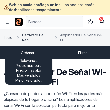
Web en modo catálogo online.
Los pedidos están
deshabilitados temporalmente.
0
ofertasinformatica.com
Cart
Hardware De
Amplificador De Señal Wi-
Inicio
Red
Fi
Ordenar
Filtrar
Relevancia
Precio más bajo
Amplificador De Señal Wi-
Precio más alto
Más vendidos
Fi
Mejor valorados
¿Cansado de perder la conexión Wi-Fi en las partes más
alejadas de tu hogar o oficina? Los amplificadores de
señal Wi-Fi son la solución perfecta para mejorar tu