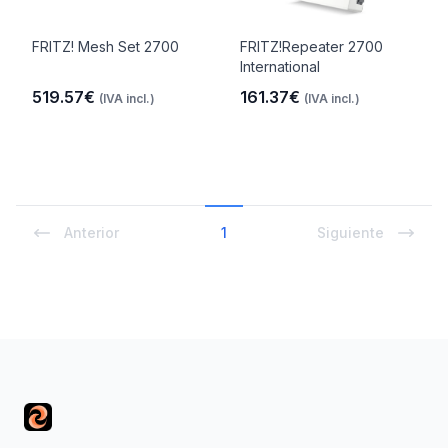
FRITZ! Mesh Set 2700
FRITZ!Repeater 2700
International
519.57€
161.37€
(IVA incl.)
(IVA incl.)
Anterior
1
Siguiente
Footer