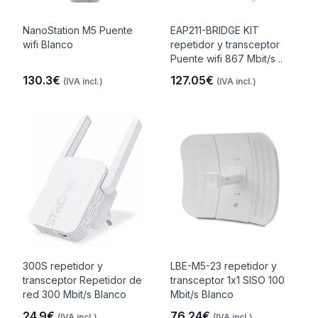
NanoStation M5 Puente
EAP211-BRIDGE KIT
wifi Blanco
repetidor y transceptor
Puente wifi 867 Mbit/s ..
130.3€
127.05€
(IVA incl.)
(IVA incl.)
300S repetidor y
LBE-M5-23 repetidor y
transceptor Repetidor de
transceptor 1x1 SISO 100
red 300 Mbit/s Blanco
Mbit/s Blanco
24.9€
76.24€
(IVA incl.)
(IVA incl.)