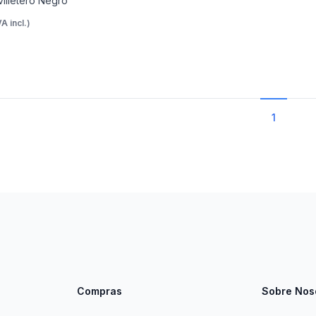
villetero Negro
VA incl.)
1
Compras
Sobre Nos