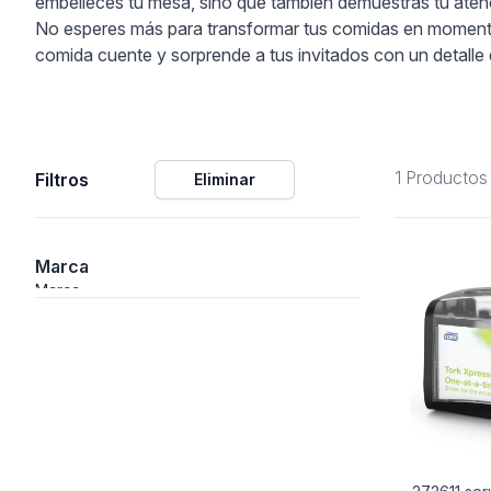
embelleces tu mesa, sino que también demuestras tu atenci
No esperes más para transformar tus comidas en momentos 
ción
comida cuente y sorprende a tus invitados con un detalle 
1 Productos
Filtros
Eliminar
áficos
ión
Marca
Marca
nal