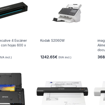
ecutive 4 Escáner
Kodak S2060W
imag
 con hojas 600 x
Alim
docu
1242.65€
368
(IVA incl.)
(IVA incl.)