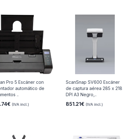
can Pro 5 Escáner con
ScanSnap SV600 Escáner
entador automático de
de captura aérea 285 x 218
mentos ..
DPI A3 Negro,..
.74€
851.21€
(IVA incl.)
(IVA incl.)