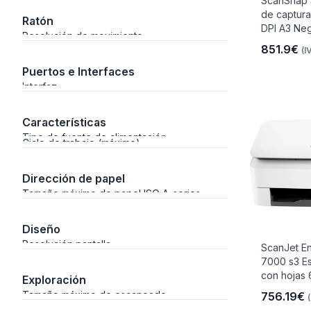
ScanSnap 
de captura
Ratón
DPI A3 Neg
Resolución de movimiento
851.9€
(I
Puertos e Interfaces
io
Interfaz
Características
 Libre
Tipo de fuente de alimentación
Ciclo de trabajo (máximo)
Dirección de papel
Tamaño máximo de papel ISO A-series
les Y
Diseño
Resolución pantalla
ScanJet En
Y
7000 s3 E
con hojas 
Exploración
Tamaño máximo de escaneado
756.19€