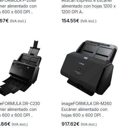
eFORMULA P-208II
IRIScan Express 4 Escáner
ner alimentado con
alimentado con hojas 1200 x
s 600 x 600 DPI ..
1200 DPI A..
.67€
154.55€
(IVA incl.)
(IVA incl.)
geFORMULA DR-C230
imageFORMULA DR-M260
ner alimentado con
Escáner alimentado con
s 600 x 600 DPI ..
hojas 600 x 600 DPI ..
.86€
917.62€
(IVA incl.)
(IVA incl.)