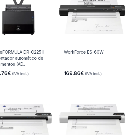
eFORMULA DR-C225 II
WorkForce ES-60W
entador automático de
mentos (AD..
.76€
169.86€
(IVA incl.)
(IVA incl.)