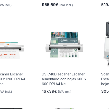
955.69€
519
IVA incl.)
(IVA incl.)
caner Escáner
DS-740D escaner Escáner
Scan
00 x 1200 DPI A4
alimentado con hojas 600 x
Escá
nc..
600 DPI A4 Ne..
hoja
167.39€
305
IVA incl.)
(IVA incl.)