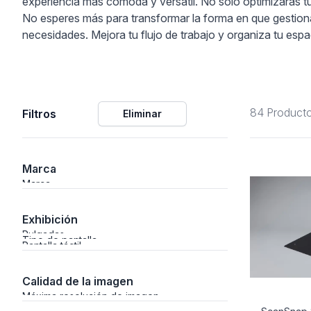
experiencia más cómoda y versátil. No solo optimizarás tu 
No esperes más para transformar la forma en que gestion
ción
necesidades. Mejora tu flujo de trabajo y organiza tu espac
84 Product
Filtros
Eliminar
áficos
ión
Marca
Marca
Exhibición
Pulgadas
Tipo de pantalla
Pantalla táctil
Calidad de la imagen
Máxima resolución de imagen
nal