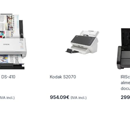
 DS-410
Kodak S2070
IRIS
alim
docu
954.09€
299
(IVA incl.)
(IVA incl.)