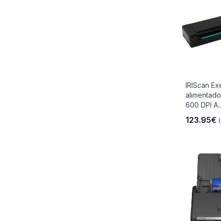
IRIScan Ex
alimentado
600 DPI A..
123.95€