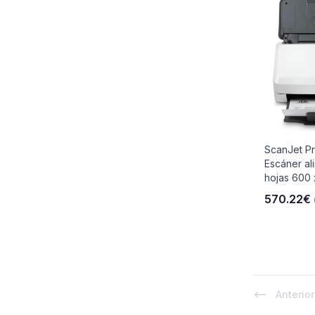
ScanJet P
Escáner al
hojas 600 
570.22€
Anterior