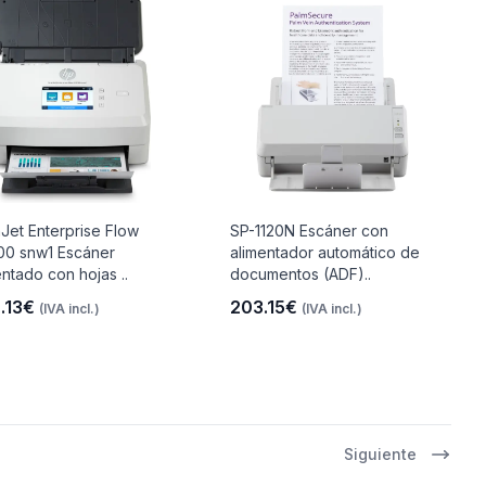
Jet Enterprise Flow
SP-1120N Escáner con
0 snw1 Escáner
alimentador automático de
entado con hojas ..
documentos (ADF)..
.13€
203.15€
(IVA incl.)
(IVA incl.)
Siguiente