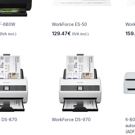
FF-680W
WorkForce ES-50
Wor
129.47€
159
(IVA incl.)
(IVA incl.)
e DS-870
WorkForce DS-970
fi-8
auto
(ADF