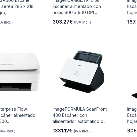
SV600 Escáner
imageFORMULA P-215II
imag
 aérea 285 x 218
Escáner alimentado con
Escá
ro,..
hojas 600 x 600 DPI ..
hoja
303.27€
167
VA incl.)
(IVA incl.)
terprise Flow
imageFORMULA ScanFront
ima
scáner alimentado
400 Escáner con
Escá
600..
alimentador automático d..
hoja
1331.12€
305
(IVA incl.)
(IVA incl.)