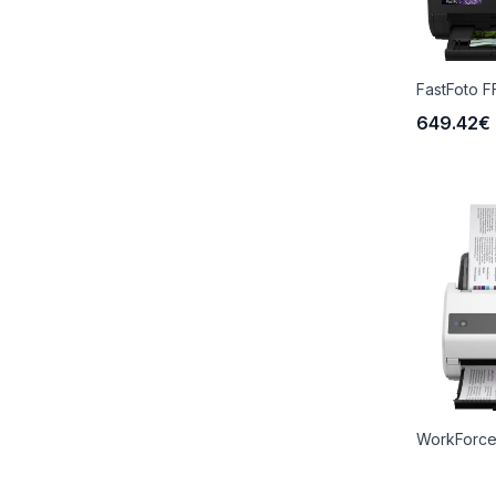
FastFoto 
649.42€
WorkForc