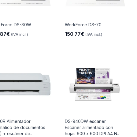
kForce DS-80W
WorkForce DS-70
.87€
150.77€
(IVA incl.)
(IVA incl.)
00R Alimentador
DS-940DW escaner
mático de documentos
Escáner alimentado con
) + escáner de..
hojas 600 x 600 DPI A4 N..