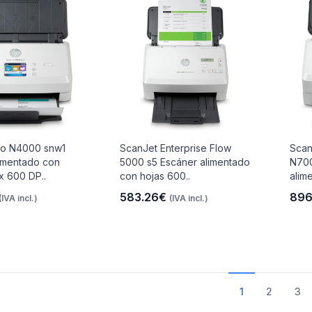
ro N4000 snw1
ScanJet Enterprise Flow
Scan
imentado con
5000 s5 Escáner alimentado
N700
x 600 DP..
con hojas 600..
alim
583.26€
896
(IVA incl.)
(IVA incl.)
1
2
3