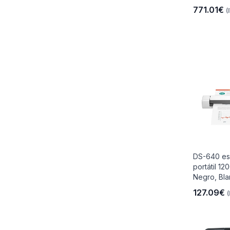
771.01€
(
DS-640 es
portátil 12
Negro, Bla
127.09€
(