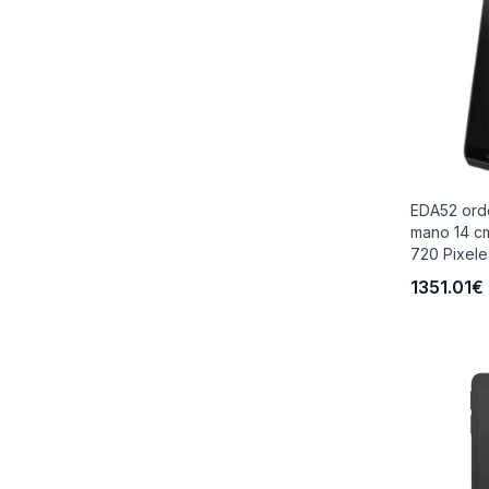
EDA52 ord
mano 14 cm
720 Pixele
1351.01€