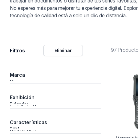
trabajar en documentos o disfrutar de tus series favoritas, 
No esperes más para mejorar tu experiencia digital. Expl
ción
tecnología de calidad está a solo un clic de distancia.
97 Product
Filtros
Eliminar
áficos
ión
Marca
Marca
Exhibición
Pulgadas
Pantalla táctil
Características
RAM
Modelo CPU
nal