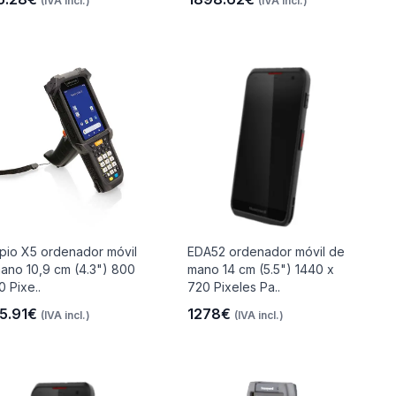
(IVA incl.)
(IVA incl.)
pio X5 ordenador móvil
EDA52 ordenador móvil de
ano 10,9 cm (4.3") 800
mano 14 cm (5.5") 1440 x
0 Pixe..
720 Pixeles Pa..
5.91€
1278€
(IVA incl.)
(IVA incl.)