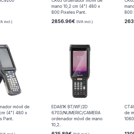
MC9200
CK65 ordenador móvil de
CK65
mano 10,2 cm (4") 480 x
mano
800 Pixeles Pant..
800 
2856.96€
263
VA incl.)
(IVA incl.)
nador móvil de
EDA61K BT/WF/2D
CT40
cm (4") 480 x
6703/NUMERIC/CAMERA
de m
s Pant..
ordenador móvil de mano
1080
10,2..
635.89€
130