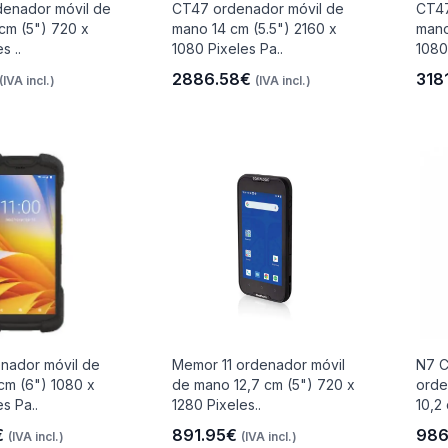
denador móvil de
CT47 ordenador móvil de
CT47
cm (5") 720 x
mano 14 cm (5.5") 2160 x
mano
s ..
1080 Pixeles Pa..
1080
2886.58€
318
(IVA incl.)
(IVA incl.)
nador móvil de
Memor 11 ordenador móvil
N7 C
cm (6") 1080 x
de mano 12,7 cm (5") 720 x
orde
s Pa..
1280 Pixeles..
10,2
€
891.95€
986
(IVA incl.)
(IVA incl.)