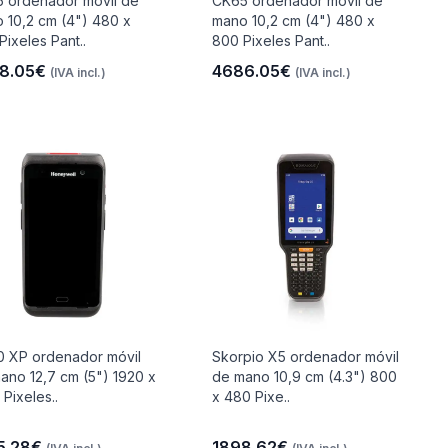
 ordenador móvil de
CK65 ordenador móvil de
 10,2 cm (4") 480 x
mano 10,2 cm (4") 480 x
Pixeles Pant..
800 Pixeles Pant..
8.05€
4686.05€
(IVA incl.)
(IVA incl.)
 XP ordenador móvil
Skorpio X5 ordenador móvil
ano 12,7 cm (5") 1920 x
de mano 10,9 cm (4.3") 800
 Pixeles..
x 480 Pixe..
5.28€
1898.62€