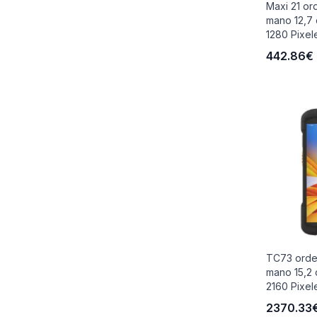
Maxi 21 or
mano 12,7 
1280 Pixele
442.86€
TC73 orde
mano 15,2 
2160 Pixele
2370.33