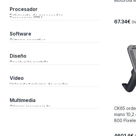
Motorola 
Procesador
Fabricante de procesador
Frecuencia CPU
67.34€
(I
Software
io
Sistema operativo
Diseño
 Libre
Resolución pantalla
Vídeo
Velocidad máxima de cuadro
les Y
Multimedia
Cámara incorporada
CK65 orde
Y
mano 10,2 
800 Pixele
4601.4€