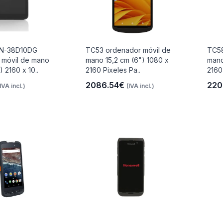
N-38D10DG
TC53 ordenador móvil de
TC58
 móvil de mano
mano 15,2 cm (6") 1080 x
mano
) 2160 x 10..
2160 Pixeles Pa..
2160
2086.54€
220
(IVA incl.)
(IVA incl.)