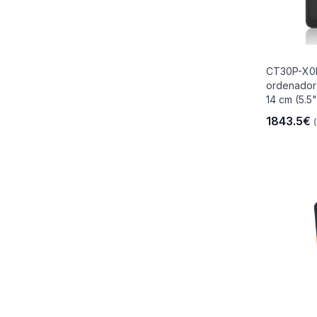
CT30P-X0
ordenador
14 cm (5.5"
1843.5€