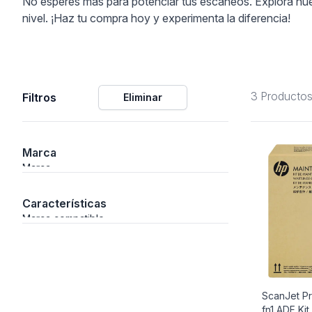
No esperes más para potenciar tus escaneos. Explora nuest
nivel. ¡Haz tu compra hoy y experimenta la diferencia!
ción
3 Producto
Filtros
Eliminar
áficos
ión
Marca
Marca
Características
Marca compatible
ScanJet P
fn1 ADF Kit
nal