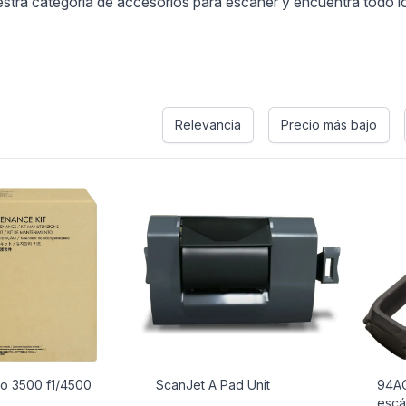
ra categoría de accesorios para escáner y encuentra todo lo q
s
Relevancia
Precio más bajo
ro 3500 f1/4500
ScanJet A Pad Unit
94AC
escá