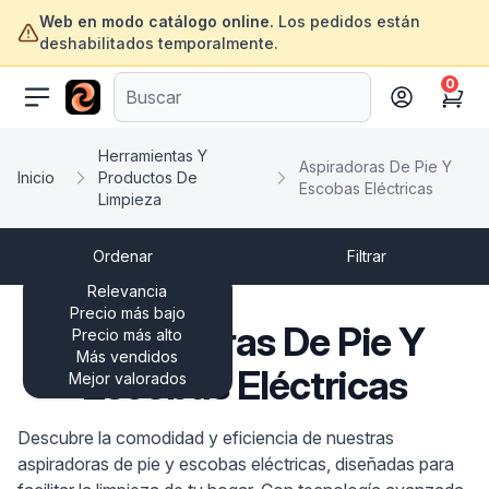
Web en modo catálogo online.
Los pedidos están
deshabilitados temporalmente.
0
ofertasinformatica.com
Cart
Herramientas Y
Aspiradoras De Pie Y
Inicio
Productos De
Escobas Eléctricas
Limpieza
Ordenar
Filtrar
Relevancia
Precio más bajo
Aspiradoras De Pie Y
Precio más alto
Más vendidos
Escobas Eléctricas
Mejor valorados
Descubre la comodidad y eficiencia de nuestras
aspiradoras de pie y escobas eléctricas, diseñadas para