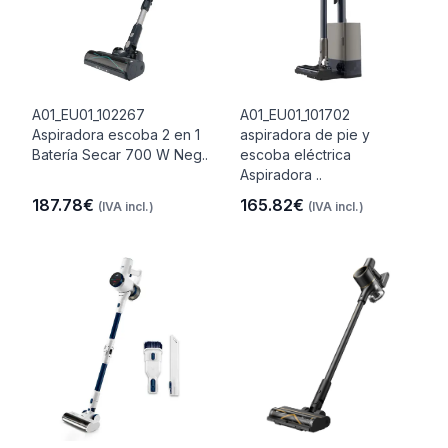
A01_EU01_102267
A01_EU01_101702
Aspiradora escoba 2 en 1
aspiradora de pie y
Batería Secar 700 W Neg..
escoba eléctrica
Aspiradora ..
187.78€
165.82€
(IVA incl.)
(IVA incl.)