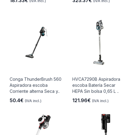
187.33€
325.37€
(IVA incl.)
(IVA incl.)
Conga ThunderBrush 560
HVCA7290B Aspiradora
Aspiradora escoba
escoba Batería Secar
Corriente alterna Seca y..
HEPA Sin bolsa 0,65 L ..
50.4€
121.96€
(IVA incl.)
(IVA incl.)