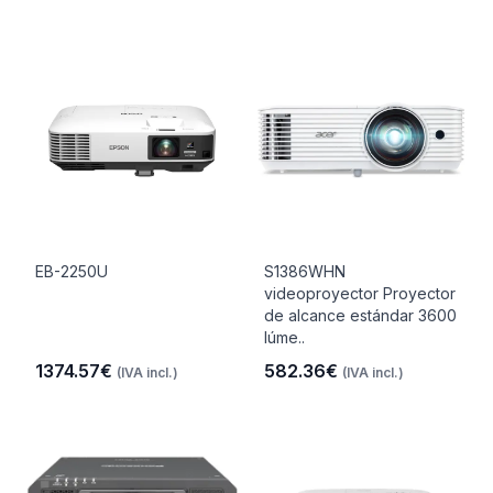
EB-2250U
S1386WHN
videoproyector Proyector
de alcance estándar 3600
lúme..
1374.57€
582.36€
(IVA incl.)
(IVA incl.)