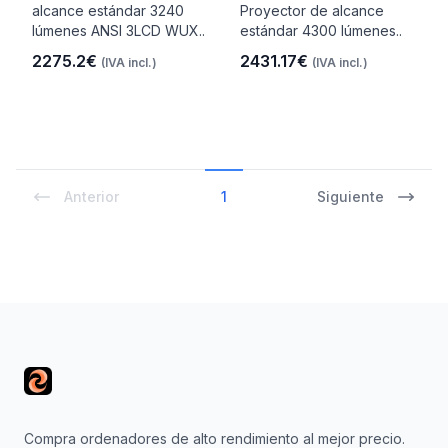
alcance estándar 3240
Proyector de alcance
lúmenes ANSI 3LCD WUX..
estándar 4300 lúmenes..
2275.2€
2431.17€
(IVA incl.)
(IVA incl.)
Anterior
1
Siguiente
Footer
Compra ordenadores de alto rendimiento al mejor precio.