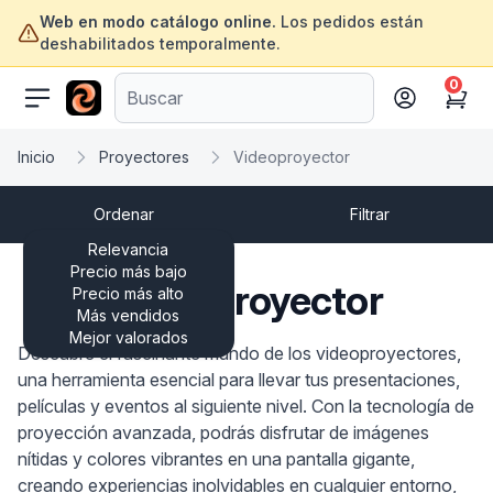
Web en modo catálogo online.
Los pedidos están
deshabilitados temporalmente.
0
ofertasinformatica.com
Cart
Inicio
Proyectores
Videoproyector
Ordenar
Filtrar
Relevancia
Precio más bajo
Videoproyector
Precio más alto
Más vendidos
Mejor valorados
Descubre el fascinante mundo de los videoproyectores,
una herramienta esencial para llevar tus presentaciones,
películas y eventos al siguiente nivel. Con la tecnología de
proyección avanzada, podrás disfrutar de imágenes
nítidas y colores vibrantes en una pantalla gigante,
creando experiencias inolvidables en cualquier entorno,