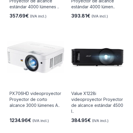
Proyector de alcance
Proyector de alcance
estándar 4000 lúmenes ..
estándar 4000 lúmen..
357.69€
393.81€
(IVA incl.)
(IVA incl.)
PX706HD videoproyector
Value X1228i
Proyector de corto
videoproyector Proyector
alcance 3000 lúmenes A..
de alcance estándar 4500
l..
1234.96€
384.95€
(IVA incl.)
(IVA incl.)