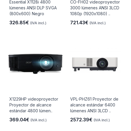
Essential X1128i 4800
CO-FH02 videoproyector
lúmenes ANSI DLP SVGA
3000 lúmenes ANSI 3LCD
(800x600) Negro
1080p (1920x1080) ..
326.85€
721.43€
(IVA incl.)
(IVA incl.)
X1229HP videoproyector
VPL-PHZ61 Proyector de
Proyector de alcance
alcance estándar 6400
estándar 4800 lúmen..
lúmenes ANSI 3LCD ..
369.04€
2572.39€
(IVA incl.)
(IVA incl.)