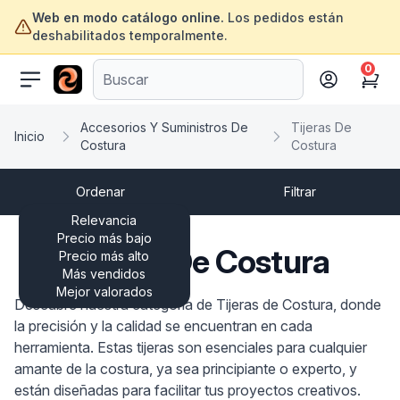
Web en modo catálogo online.
Los pedidos están
deshabilitados temporalmente.
0
ofertasinformatica.com
Cart
Accesorios Y Suministros De
Tijeras De
Inicio
Costura
Costura
Ordenar
Filtrar
Relevancia
Precio más bajo
Tijeras De Costura
Precio más alto
Más vendidos
Mejor valorados
Descubre nuestra categoría de Tijeras de Costura, donde
la precisión y la calidad se encuentran en cada
herramienta. Estas tijeras son esenciales para cualquier
amante de la costura, ya sea principiante o experto, y
están diseñadas para facilitar tus proyectos creativos.