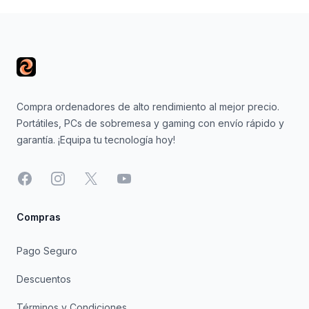
Footer
Compra ordenadores de alto rendimiento al mejor precio.
Portátiles, PCs de sobremesa y gaming con envío rápido y
garantía. ¡Equipa tu tecnología hoy!
Facebook
Instagram
X
YouTube
Compras
Pago Seguro
Descuentos
Términos y Condiciones