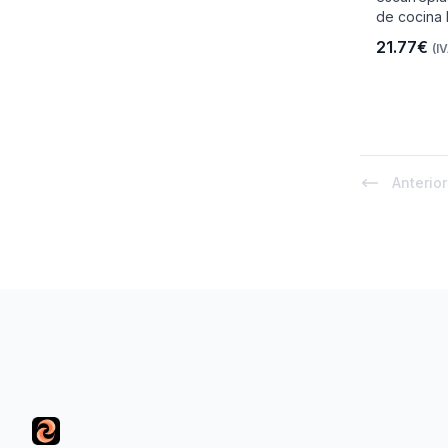
de cocina E
21.77€
(IV
io
Anterior
 Libre
Footer
les Y
Y