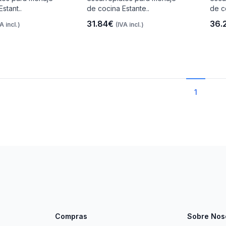
stant..
de cocina Estante..
de c
31.84€
36.
A incl.)
(IVA incl.)
1
Compras
Sobre Nos