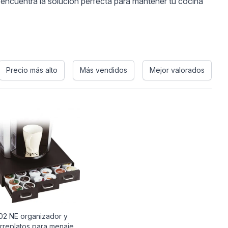
 encuentra la solución perfecta para mantener tu cocina
Precio más alto
Más vendidos
Mejor valorados
2 NE organizador y
rreplatos para menaje