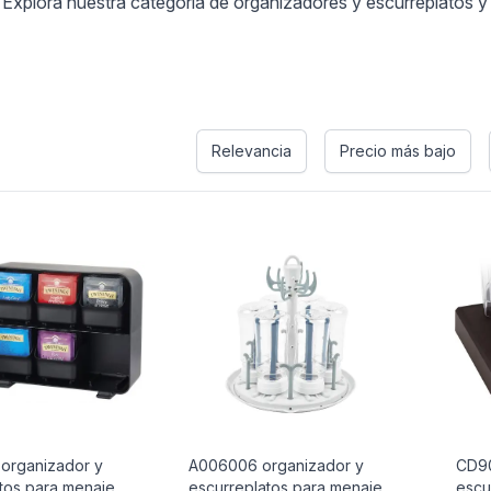
 Explora nuestra categoría de organizadores y escurreplatos y
s
Relevancia
Precio más bajo
organizador y
A006006 organizador y
CD90
tos para menaje
escurreplatos para menaje
escu