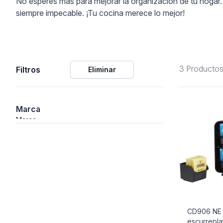
No esperes más para mejorar la organización de tu hogar.
siempre impecable. ¡Tu cocina merece lo mejor!
ción
3 Producto
Filtros
Eliminar
áficos
ión
Marca
Marca
CD906 NE 
escurrepla
nal