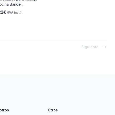
ocina Bandej..
22€
(IVA incl.)
Siguiente
otros
Otros