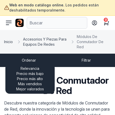
Web en modo catálogo online.
Los pedidos están
deshabilitados temporalmente.
0
ofertasinformatica.com
Cart
Módulos De
Accesorios Y Piezas Para
Inicio
Conmutador De
Equipos De Redes
Red
Ordenar
Filtrar
Relevancia
Precio más bajo
Módulos De Conmutador
Precio más alto
Más vendidos
De Red
Mejor valorados
Descubre nuestra categoría de Módulos de Conmutador
de Red, donde la innovación y la tecnología se unen para