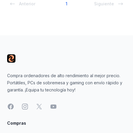
Anterior
1
Siguiente
Footer
Compra ordenadores de alto rendimiento al mejor precio.
Portátiles, PCs de sobremesa y gaming con envío rápido y
garantía. ¡Equipa tu tecnología hoy!
Facebook
Instagram
X
YouTube
Compras