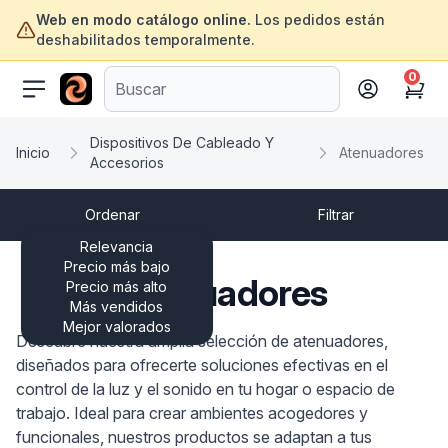
Web en modo catálogo online.
Los pedidos están
deshabilitados temporalmente.
0
ofertasinformatica.com
Cart
Dispositivos De Cableado Y
Inicio
Atenuadores
Accesorios
Ordenar
Filtrar
Relevancia
Precio más bajo
Atenuadores
Precio más alto
Más vendidos
Mejor valorados
Descubre nuestra amplia selección de atenuadores,
diseñados para ofrecerte soluciones efectivas en el
control de la luz y el sonido en tu hogar o espacio de
trabajo. Ideal para crear ambientes acogedores y
funcionales, nuestros productos se adaptan a tus