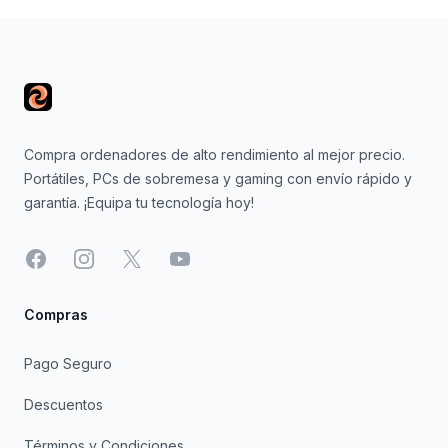
Footer
Compra ordenadores de alto rendimiento al mejor precio.
Portátiles, PCs de sobremesa y gaming con envío rápido y
garantía. ¡Equipa tu tecnología hoy!
Facebook
Instagram
X
YouTube
Compras
Pago Seguro
Descuentos
Términos y Condiciones