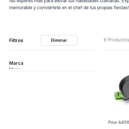
No esperes más para elevar tus habilidades culinarias. Ex
memorable y conviértete en el chef de tus propias fiestas!
ción
6 Producto
Filtros
Eliminar
áficos
ión
Marca
Marca
Prior A401
nal