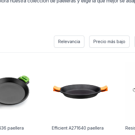
plora nuestra colección de paelleras y elige la que mejor se a
s
Relevancia
Precio más bajo
636 paellera
Efficient A271640 paellera
Resi