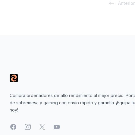
Anterior
Footer
Compra ordenadores de alto rendimiento al mejor precio. Portá
de sobremesa y gaming con envío rápido y garantía. ¡Equipa tu
hoy!
Facebook
Instagram
X
YouTube