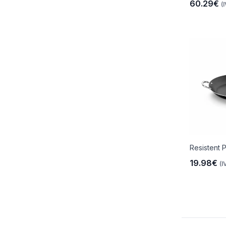
60.29€
(
io
 Libre
Resistent P
les Y
19.98€
(I
Y