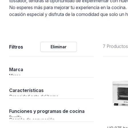
tostador, tendrás la oportunidad de experimentar con nuev
No esperes más para mejorar tu experiencia en la cocina.
ción
ocasión especial y disfruta de la comodidad que solo un 
7 Productos
Filtros
Eliminar
áficos
ión
Marca
Marca
Características
Capacidad neta del horno
Funciones y programas de cocina
Parrilla
Cocción de convección
nal