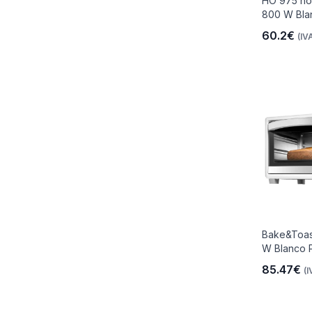
HO 975 hor
800 W Bla
60.2€
(IVA
io
 Libre
les Y
Bake&Toas
W Blanco Pa
Y
85.47€
(I