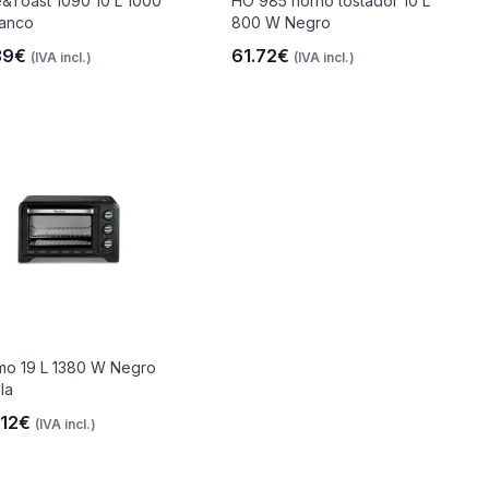
&Toast 1090 10 L 1000
HO 985 horno tostador 10 L
anco
800 W Negro
39€
61.72€
(IVA incl.)
(IVA incl.)
mo 19 L 1380 W Negro
lla
.12€
(IVA incl.)