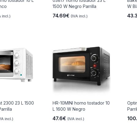
no tostador 10 L
03817 horno tostador 23 L
Bake
nco
1500 W Negro Parrilla
W Bl
74.69€
43.
 incl.)
(IVA incl.)
t 2300 23 L 1500
HR-10MINI horno tostador 10
Opti
rrilla
L 1600 W Negro
Parri
47.6€
100
VA incl.)
(IVA incl.)