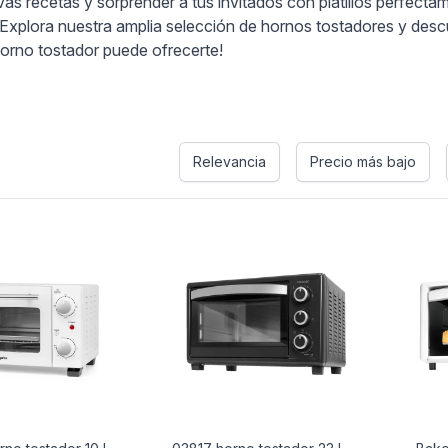
as recetas y sorprender a tus invitados con platillos perfect
 Explora nuestra amplia selección de hornos tostadores y desc
horno tostador puede ofrecerte!
Relevancia
Precio más bajo