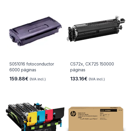
S051016 fotoconductor
CS72x, CX725 150000
6000 páginas
páginas
159.88€
133.16€
(IVA incl.)
(IVA incl.)