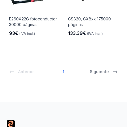
E260X22G fotoconductor
CS820, CX8xx 175000
30000 páginas
páginas
93€
133.39€
(IVA incl.)
(IVA incl.)
Anterior
1
Siguiente
Footer