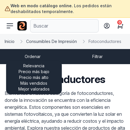
Web en modo catálogo online.
Los pedidos están
deshabilitados temporalmente.
0
ofertasinformatica.com
Cart
Inicio
Consumibles De Impresión
Fotoconductores
Ordenar
Filtrar
Relevancia
Precio más bajo
Fotoconductores
Precio más alto
Más vendidos
Mejor valorados
Bienvenido a nuestra categoría de fotoconductores,
donde la innovación se encuentra con la eficiencia
energética. Estos componentes son esenciales en
sistemas fotovoltaicos, ya que convierten la luz solar en
energía eléctrica, ayudando a reducir costos y el impacto
ambiental. Explora nuestra selección de productos de alta