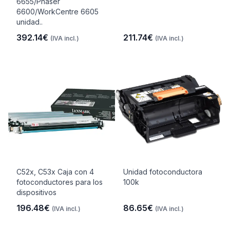
6655/Phaser
6600/WorkCentre 6605
unidad..
392.14€
211.74€
(IVA incl.)
(IVA incl.)
C52x, C53x Caja con 4
Unidad fotoconductora
fotoconductores para los
100k
dispositivos
196.48€
86.65€
(IVA incl.)
(IVA incl.)