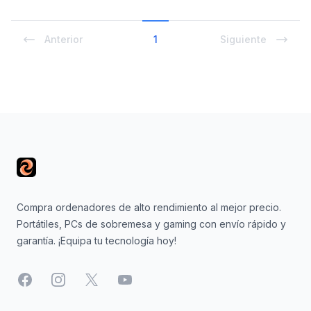
Anterior
1
Siguiente
Footer
Compra ordenadores de alto rendimiento al mejor precio.
Portátiles, PCs de sobremesa y gaming con envío rápido y
garantía. ¡Equipa tu tecnología hoy!
Facebook
Instagram
X
YouTube