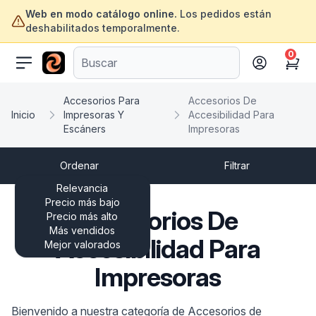
Web en modo catálogo online.
Los pedidos están
deshabilitados temporalmente.
0
ofertasinformatica.com
Cart
Accesorios Para
Accesorios De
Inicio
Impresoras Y
Accesibilidad Para
Escáners
Impresoras
Ordenar
Filtrar
Relevancia
Precio más bajo
Accesorios De
Precio más alto
Más vendidos
Accesibilidad Para
Mejor valorados
Impresoras
Bienvenido a nuestra categoría de Accesorios de