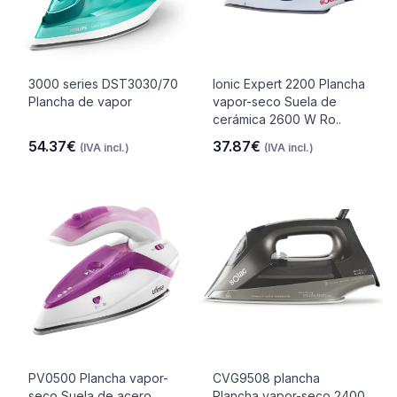
3000 series DST3030/70
Ionic Expert 2200 Plancha
Plancha de vapor
vapor-seco Suela de
cerámica 2600 W Ro..
54.37€
37.87€
(IVA incl.)
(IVA incl.)
PV0500 Plancha vapor-
CVG9508 plancha
seco Suela de acero
Plancha vapor-seco 2400