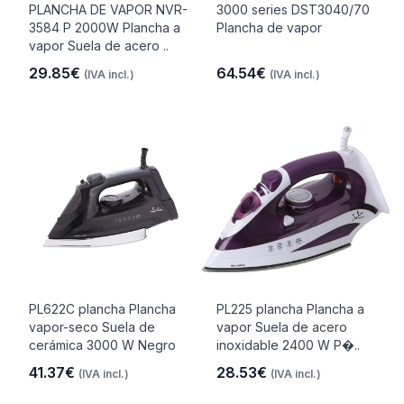
PLANCHA DE VAPOR NVR-
3000 series DST3040/70
3584 P 2000W Plancha a
Plancha de vapor
vapor Suela de acero ..
29.85€
64.54€
(IVA incl.)
(IVA incl.)
PL622C plancha Plancha
PL225 plancha Plancha a
vapor-seco Suela de
vapor Suela de acero
cerámica 3000 W Negro
inoxidable 2400 W P�..
41.37€
28.53€
(IVA incl.)
(IVA incl.)