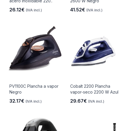
acero inoxidable 220..
2600 W Negro
26.12€
41.52€
(IVA incl.)
(IVA incl.)
PV1100C Plancha a vapor
Cobalt 2200 Plancha
Negro
vapor-seco 2200 W Azul
32.17€
29.67€
(IVA incl.)
(IVA incl.)