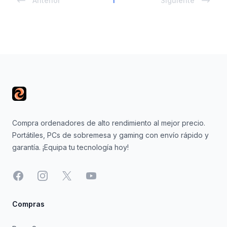
Anterior
1
Siguiente
Footer
Compra ordenadores de alto rendimiento al mejor precio.
Portátiles, PCs de sobremesa y gaming con envío rápido y
garantía. ¡Equipa tu tecnología hoy!
Facebook
Instagram
X
YouTube
Compras