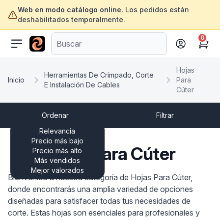
Web en modo catálogo online.
Los pedidos están
deshabilitados temporalmente.
0
ofertasinformatica.com
Cart
Hojas
Herramientas De Crimpado, Corte
Inicio
Para
E Instalación De Cables
Cúter
Ordenar
Filtrar
Relevancia
Precio más bajo
Hojas Para Cúter
Precio más alto
Más vendidos
Mejor valorados
Bienvenido a nuestra categoría de Hojas Para Cúter,
donde encontrarás una amplia variedad de opciones
diseñadas para satisfacer todas tus necesidades de
corte. Estas hojas son esenciales para profesionales y