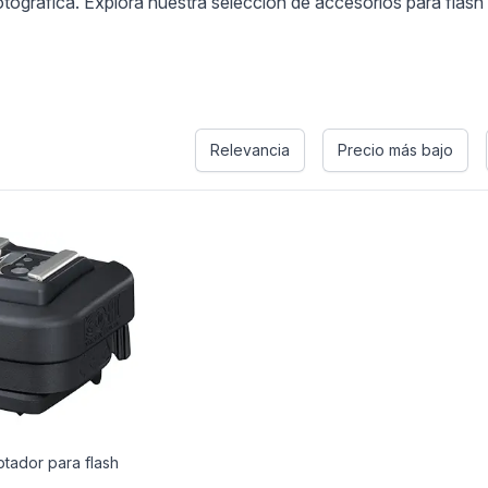
otográfica. Explora nuestra selección de accesorios para flash
Relevancia
Precio más bajo
tador para flash