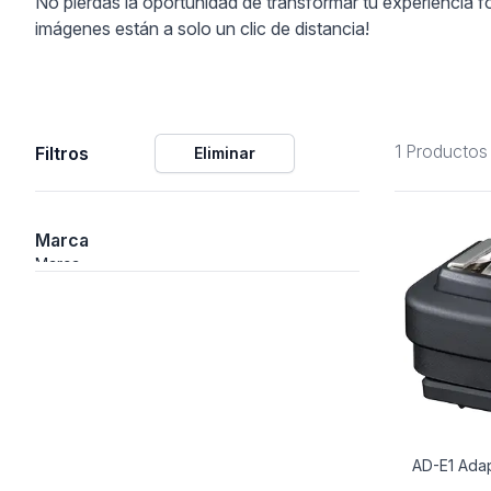
No pierdas la oportunidad de transformar tu experiencia f
imágenes están a solo un clic de distancia!
ción
1 Productos
Filtros
Eliminar
áficos
ión
Marca
Marca
AD-E1 Adap
nal