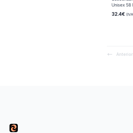
Unisex 58 
32.4€
(IVA
io
Anterior
 Libre
Footer
les Y
Y