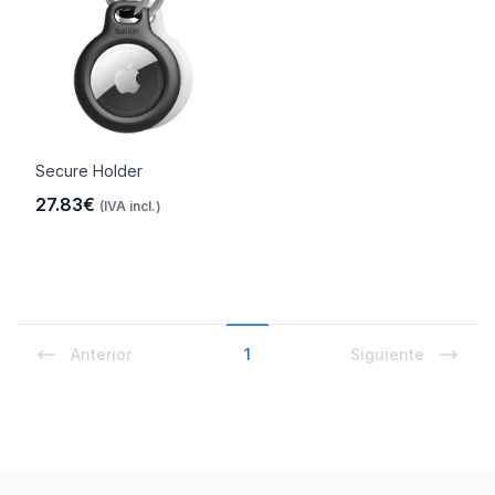
Secure Holder
27.83€
(IVA incl.)
Anterior
1
Siguiente
Footer