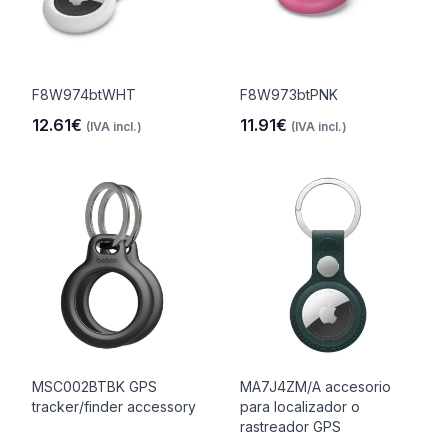
F8W974btWHT
F8W973btPNK
12.61€
11.91€
(IVA incl.)
(IVA incl.)
MSC002BTBK GPS
MA7J4ZM/A accesorio
tracker/finder accessory
para localizador o
rastreador GPS