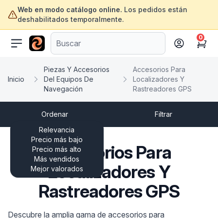
Web en modo catálogo online.
Los pedidos están
deshabilitados temporalmente.
0
ofertasinformatica.com
Cart
Piezas Y Accesorios
Accesorios Para
Inicio
Del Equipos De
Localizadores Y
Navegación
Rastreadores GPS
Ordenar
Filtrar
Relevancia
Precio más bajo
Accesorios Para
Precio más alto
Más vendidos
Localizadores Y
Mejor valorados
Rastreadores GPS
Descubre la amplia gama de accesorios para