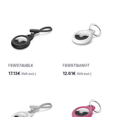
F8W974btBLK
F8W973btWHT
17.13€
12.61€
(IVA incl.)
(IVA incl.)