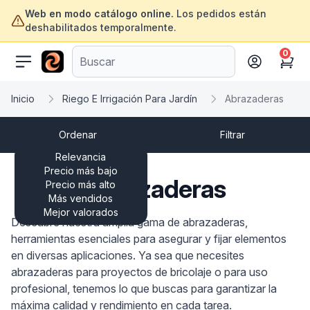
Web en modo catálogo online.
Los pedidos están
deshabilitados temporalmente.
0
ofertasinformatica.com
Cart
Inicio
Riego E Irrigación Para Jardín
Abrazaderas
Ordenar
Filtrar
Relevancia
Precio más bajo
Abrazaderas
Precio más alto
Más vendidos
Mejor valorados
Descubre nuestra amplia gama de abrazaderas,
herramientas esenciales para asegurar y fijar elementos
en diversas aplicaciones. Ya sea que necesites
abrazaderas para proyectos de bricolaje o para uso
profesional, tenemos lo que buscas para garantizar la
máxima calidad y rendimiento en cada tarea.