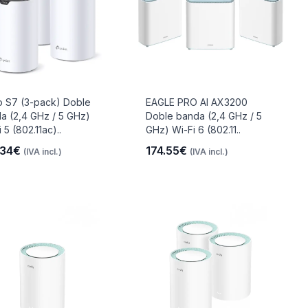
 S7 (3-pack) Doble
EAGLE PRO AI AX3200
a (2,4 GHz / 5 GHz)
Doble banda (2,4 GHz / 5
 5 (802.11ac)..
GHz) Wi-Fi 6 (802.11..
.34€
174.55€
(IVA incl.)
(IVA incl.)