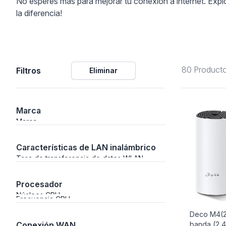
No esperes más para mejorar tu conexión a internet. Expl
la diferencia!
ción
80 Product
Filtros
Eliminar
áficos
ión
Marca
Marca
Características de LAN inalámbrico
Tasa de transferencia de datos WLAN
(máx.)
Procesador
Núcleos CPU
Frecuencia CPU
Deco M4(2
Conexión WAN
banda (2,4
nal