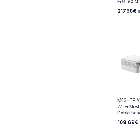
Fi 6 (802.11
217.58€
(
MESHTRIAX
Wi-Fi Mesh
Doble band
168.69€