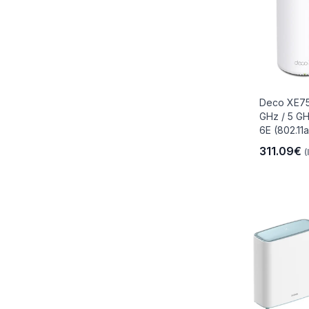
Deco XE75
GHz / 5 GH
6E (802.11ax
311.09€
(