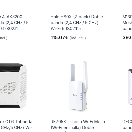
 AI AX3200
Halo H80X (2-pack) Doble
M130
a (2,4 GHz / 5
banda (2,4 GHz / 5 GHz)
Mesh
6 (802.11..
Wi-Fi 6 (802.11a..
band
115.07€
39.
incl.)
(IVA incl.)
re GT6 Tribanda
RE705X sistema Wi-Fi Mesh
DECO
5 GHz/5 GHz) Wi-
(Wi-Fi en malla) Doble
band