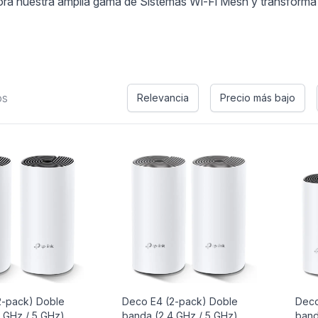
ora nuestra amplia gama de Sistemas Wi-Fi Mesh y transforma t
os
Relevancia
Precio más bajo
-pack) Doble
Deco E4 (2-pack) Doble
Deco
 GHz / 5 GHz)
banda (2,4 GHz / 5 GHz)
band