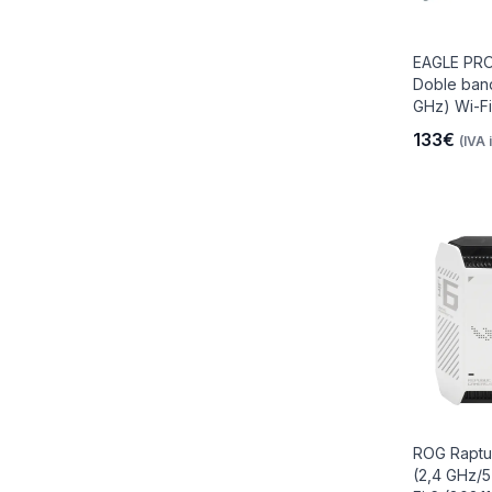
EAGLE PRO
Doble band
GHz) Wi-Fi 
133€
(IVA 
ROG Raptu
(2,4 GHz/