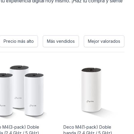
u experiencia digital hoy mismo. ¡Haz tu compra y siente
Precio más alto
Más vendidos
Mejor valorados
 M4(3-pack) Doble
Deco M4(1-pack) Doble
a (2,4 GHz / 5 GHz)
banda (2,4 GHz / 5 GHz)