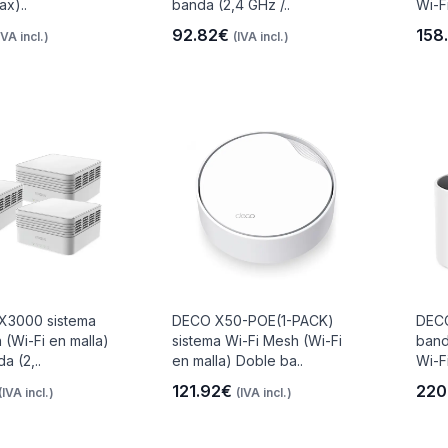
ax)..
banda (2,4 GHz /..
Wi-Fi
92.82€
158
IVA incl.)
(IVA incl.)
3000 sistema
DECO X50-POE(1-PACK)
DECO
 (Wi-Fi en malla)
sistema Wi-Fi Mesh (Wi-Fi
band
a (2,..
en malla) Doble ba..
Wi-Fi
121.92€
220
(IVA incl.)
(IVA incl.)