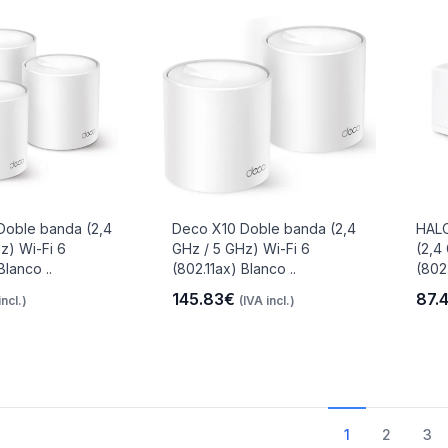
Doble banda (2,4
Deco X10 Doble banda (2,4
HAL
z) Wi-Fi 6
GHz / 5 GHz) Wi-Fi 6
(2,4
Blanco ..
(802.11ax) Blanco ..
(802.
145.83€
87.
incl.)
(IVA incl.)
1
2
3