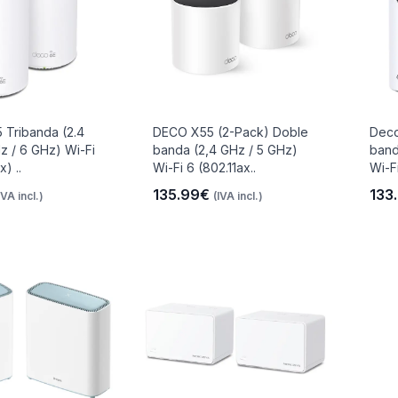
 Tribanda (2.4
DECO X55 (2-Pack) Doble
Deco
z / 6 GHz) Wi-Fi
banda (2,4 GHz / 5 GHz)
band
) ..
Wi-Fi 6 (802.11ax..
Wi-Fi
135.99€
133
IVA incl.)
(IVA incl.)