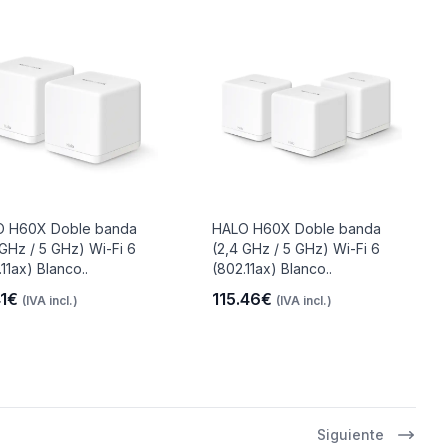
O H60X Doble banda
HALO H60X Doble banda
 GHz / 5 GHz) Wi-Fi 6
(2,4 GHz / 5 GHz) Wi-Fi 6
11ax) Blanco..
(802.11ax) Blanco..
41€
115.46€
(IVA incl.)
(IVA incl.)
Siguiente