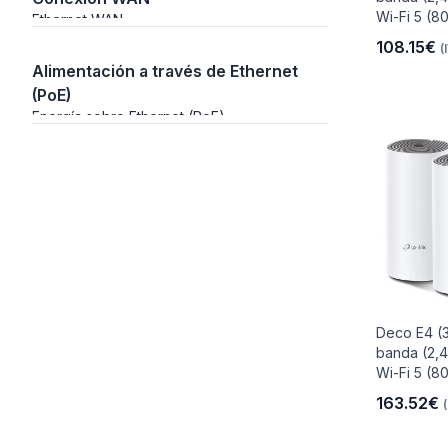
Wi-Fi 5 (802
Ethernet WAN
108.15€
(
Alimentación a través de Ethernet
(PoE)
Energía sobre Ethernet (PoE)
io
 Libre
les Y
Deco E4 (
banda (2,4
Wi-Fi 5 (80
Y
163.52€