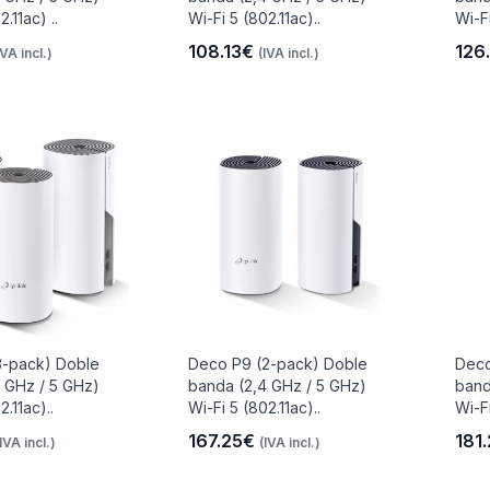
.11ac) ..
Wi-Fi 5 (802.11ac)..
Wi-Fi
108.13€
126
IVA incl.)
(IVA incl.)
3-pack) Doble
Deco P9 (2-pack) Doble
Deco
 GHz / 5 GHz)
banda (2,4 GHz / 5 GHz)
band
2.11ac)..
Wi-Fi 5 (802.11ac)..
Wi-Fi
167.25€
181
(IVA incl.)
(IVA incl.)