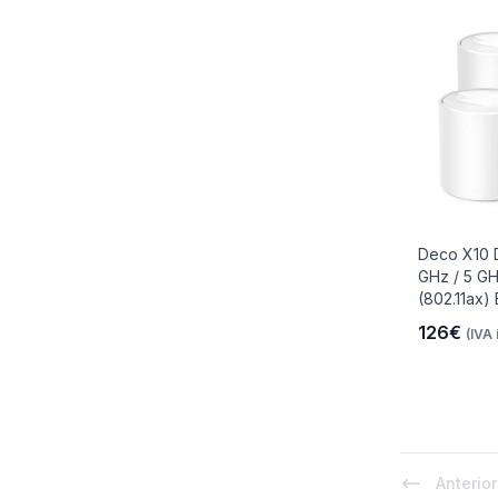
Deco X10 
GHz / 5 GH
(802.11ax) 
126€
(IVA 
Anterior