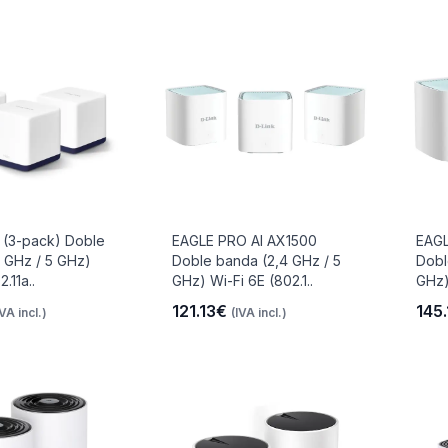
 (3-pack) Doble
EAGLE PRO AI AX1500
EAGL
 GHz / 5 GHz)
Doble banda (2,4 GHz / 5
Dobl
.11a..
GHz) Wi-Fi 6E (802.1..
GHz) 
121.13€
145
IVA incl.)
(IVA incl.)