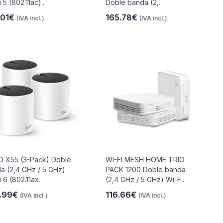
 5 (802.11ac)..
Doble banda (2,..
.01€
165.78€
(IVA incl.)
(IVA incl.)
 X55 (3-Pack) Doble
WI-FI MESH HOME TRIO
a (2,4 GHz / 5 GHz)
PACK 1200 Doble banda
 6 (802.11ax..
(2,4 GHz / 5 GHz) Wi-F..
.99€
116.66€
(IVA incl.)
(IVA incl.)