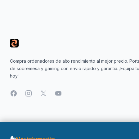
Footer
Compra ordenadores de alto rendimiento al mejor precio. Portá
de sobremesa y gaming con envío rápido y garantía. ¡Equipa tu
hoy!
Facebook
Instagram
X
YouTube