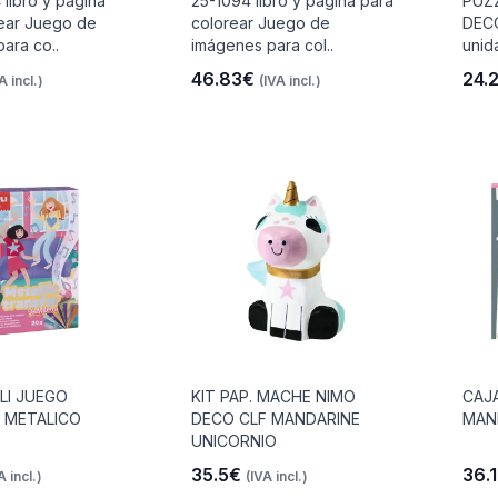
libro y página
25-1094 libro y página para
PUZ
rear Juego de
colorear Juego de
DECO
ara co..
imágenes para col..
unid
46.83€
24.
A incl.)
(IVA incl.)
LI JUEGO
KIT PAP. MACHE NIMO
CAJ
 METALICO
DECO CLF MANDARINE
MAN
UNICORNIO
35.5€
36.
A incl.)
(IVA incl.)