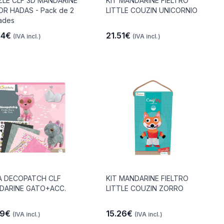
ZLE CLF 3D MANDARINE
KIT MANDARINE FIELTRO
R HADAS - Pack de 2
LITTLE COUZIN UNICORNIO
ades
24€
21.51€
(IVA incl.)
(IVA incl.)
A DECOPATCH CLF
KIT MANDARINE FIELTRO
DARINE GATO+ACC.
LITTLE COUZIN ZORRO
19€
15.26€
(IVA incl.)
(IVA incl.)