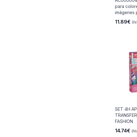
AC000004 
para colo
imágenes p
11.89€
(IV
io
 Libre
les Y
SET 4H AP
Y
TRANSFER
FASHION
14.74€
(IV