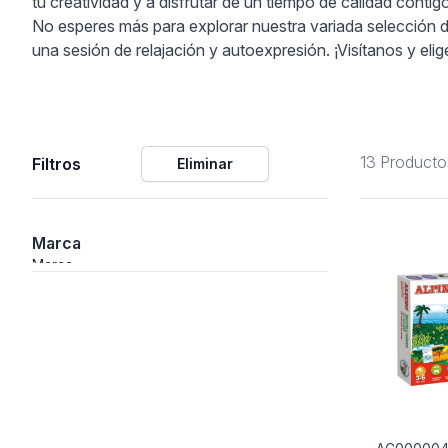
tu creatividad y a disfrutar de un tiempo de calidad conti
No esperes más para explorar nuestra variada selección d
ción
una sesión de relajación y autoexpresión. ¡Visítanos y eli
13 Producto
Filtros
Eliminar
áficos
ión
Marca
Marca
nal