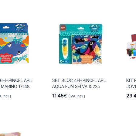
6H+PINCEL APLI
SET BLOC 4H+PINCEL APLI
KIT 
 MARINO 17148
AQUA FUN SELVA 15225
JOV
11.45€
23.
A incl.)
(IVA incl.)