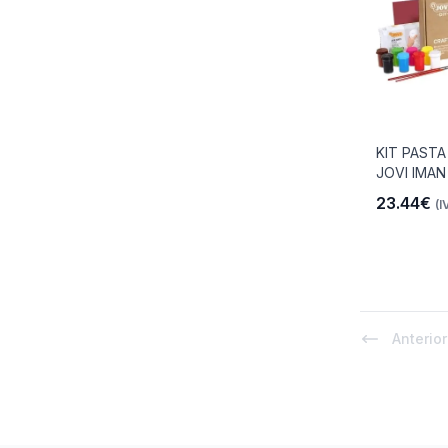
KIT PASTA
JOVI IMA
23.44€
(I
Anterior