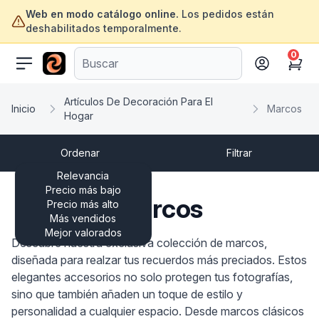
Web en modo catálogo online.
Los pedidos están
deshabilitados temporalmente.
0
ofertasinformatica.com
Cart
Artículos De Decoración Para El
Inicio
Marcos
Hogar
Ordenar
Filtrar
Relevancia
Precio más bajo
Marcos
Precio más alto
Más vendidos
Mejor valorados
Descubre nuestra exclusiva colección de marcos,
diseñada para realzar tus recuerdos más preciados. Estos
elegantes accesorios no solo protegen tus fotografías,
sino que también añaden un toque de estilo y
personalidad a cualquier espacio. Desde marcos clásicos