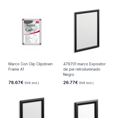
Marco Con Clip Clipdown
479701 marco Expositor
Frame A1
de pie retroiluminado
Negro
78.67€
26.77€
(IVA incl.)
(IVA incl.)