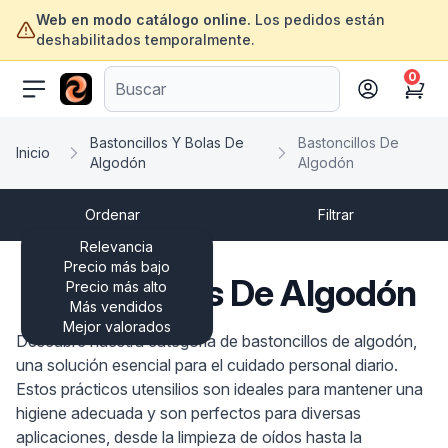
Web en modo catálogo online.
Los pedidos están
deshabilitados temporalmente.
0
ofertasinformatica.com
Cart
Bastoncillos Y Bolas De
Bastoncillos De
Inicio
Algodón
Algodón
Ordenar
Filtrar
Relevancia
Precio más bajo
Bastoncillos De Algodón
Precio más alto
Más vendidos
Mejor valorados
Descubre nuestra categoría de bastoncillos de algodón,
una solución esencial para el cuidado personal diario.
Estos prácticos utensilios son ideales para mantener una
higiene adecuada y son perfectos para diversas
aplicaciones, desde la limpieza de oídos hasta la