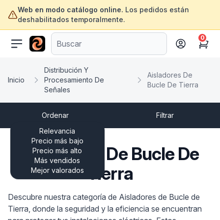
Web en modo catálogo online.
Los pedidos están
deshabilitados temporalmente.
0
ofertasinformatica.com
Cart
Distribución Y
Aisladores De
Inicio
Procesamiento De
Bucle De Tierra
Señales
Ordenar
Filtrar
Relevancia
Precio más bajo
Aisladores De Bucle De
Precio más alto
Más vendidos
Tierra
Mejor valorados
Descubre nuestra categoría de Aisladores de Bucle de
Tierra, donde la seguridad y la eficiencia se encuentran