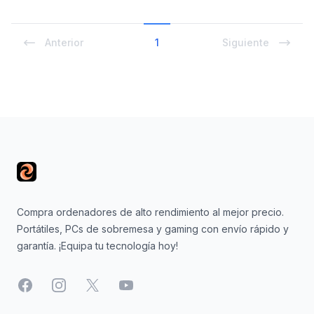
Anterior
1
Siguiente
Footer
Compra ordenadores de alto rendimiento al mejor precio.
Portátiles, PCs de sobremesa y gaming con envío rápido y
garantía. ¡Equipa tu tecnología hoy!
Facebook
Instagram
X
YouTube