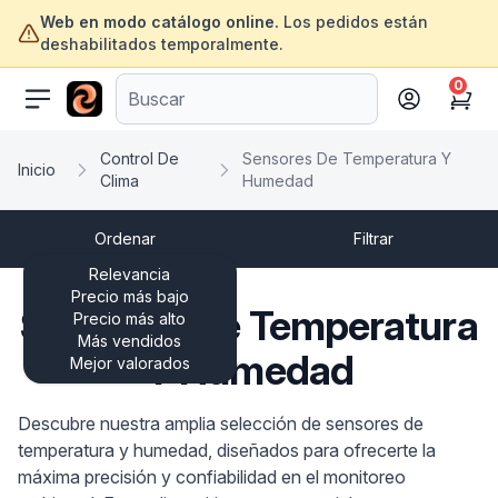
Web en modo catálogo online.
Los pedidos están
deshabilitados temporalmente.
0
ofertasinformatica.com
Cart
Control De
Sensores De Temperatura Y
Inicio
Clima
Humedad
Ordenar
Filtrar
Relevancia
Precio más bajo
Sensores De Temperatura
Precio más alto
Más vendidos
Y Humedad
Mejor valorados
Descubre nuestra amplia selección de sensores de
temperatura y humedad, diseñados para ofrecerte la
máxima precisión y confiabilidad en el monitoreo