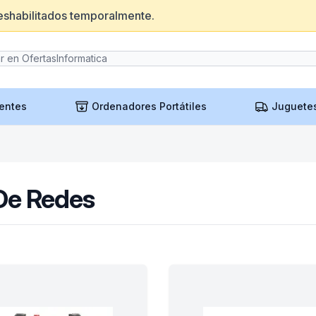
eshabilitados temporalmente.
entes
Ordenadores Portátiles
Juguete
 De Redes