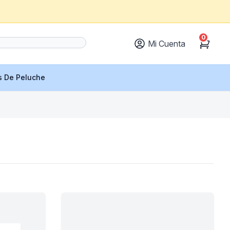
0
Mi Cuenta
Cart
s De Peluche