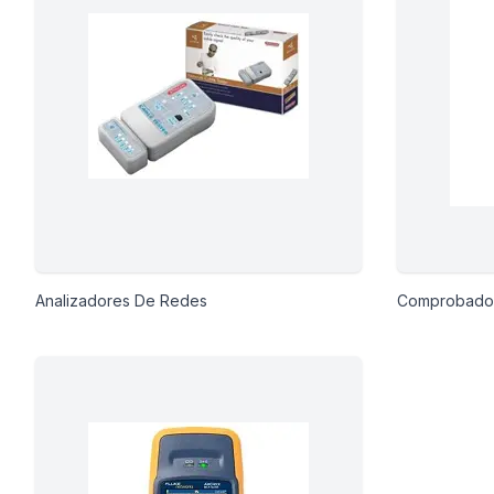
ción
áficos
ión
Analizadores De Redes
Comprobador
nal