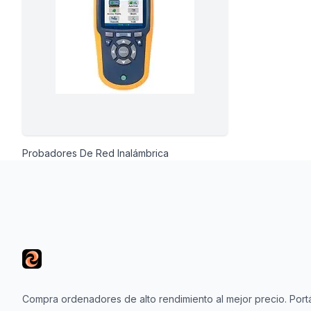
io
 Libre
Probadores De Red Inalámbrica
Footer
les Y
Y
Compra ordenadores de alto rendimiento al mejor precio. Portá