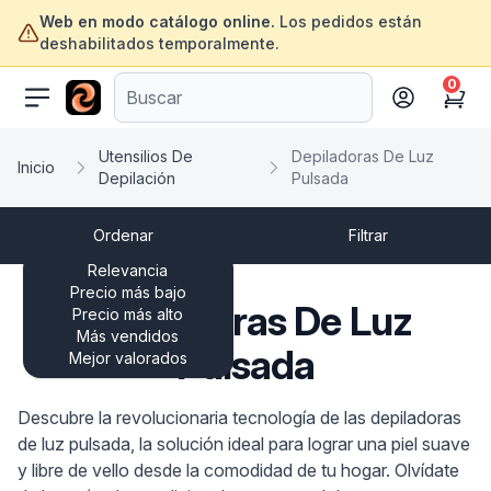
Web en modo catálogo online.
Los pedidos están
deshabilitados temporalmente.
0
ofertasinformatica.com
Cart
Utensilios De
Depiladoras De Luz
Inicio
Depilación
Pulsada
Ordenar
Filtrar
Relevancia
Precio más bajo
Depiladoras De Luz
Precio más alto
Más vendidos
Pulsada
Mejor valorados
Descubre la revolucionaria tecnología de las depiladoras
de luz pulsada, la solución ideal para lograr una piel suave
y libre de vello desde la comodidad de tu hogar. Olvídate