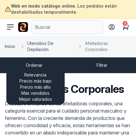
Web en modo catálogo online.
Los pedidos están
deshabilitados temporalmente.
0
ofertasinformatica.com
Cart
Utensilios De
Afeitadoras
Inicio
Depilación
Corporales
Ordenar
Filtrar
Relevancia
Precio más bajo
Afeitadoras Corporales
Precio más alto
Más vendidos
Mejor valorados
Descubre el mundo de las afeitadoras corporales, una
categoría esencial para el cuidado personal masculino y
femenino. Con la creciente demanda de productos que
ofrecen comodidad y eficacia, estas herramientas se han
convertido en un aliado indispensable para mantener una