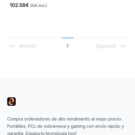
102.58€
(IVA incl.)
Anterior
1
Siguiente
Footer
Compra ordenadores de alto rendimiento al mejor precio.
Portátiles, PCs de sobremesa y gaming con envío rápido y
garantía. ¡Equipa tu tecnología hoy!