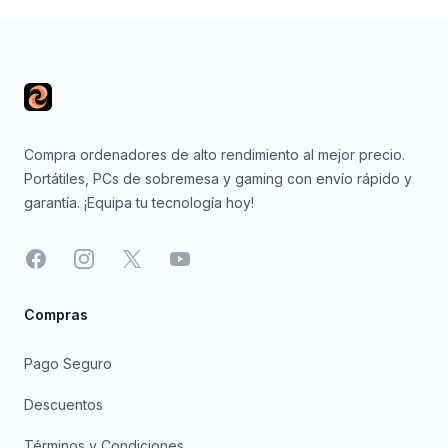
Footer
Compra ordenadores de alto rendimiento al mejor precio.
Portátiles, PCs de sobremesa y gaming con envío rápido y
garantía. ¡Equipa tu tecnología hoy!
Facebook
Instagram
X
YouTube
Compras
Pago Seguro
Descuentos
Términos y Condiciones