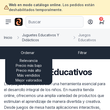
Web en modo catálogo online.
Los pedidos están
deshabilitados temporalmente.
0
ofertasinformatica.com
Cart
Juguetes Educativos Y
Juegos
Inicio
Didácticos
Educativos
Ordenar
Filtrar
Relevancia
Precio más bajo
Juegos Educativos
Precio más alto
Más vendidos
Mejor valorados
Los juegos educativos son una herramienta esencial para
el desarrollo integral de los niños. En nuestra tienda
online, ofrecemos una amplia variedad de productos que
estimulan el aprendizaje de manera divertida y creativa.
Desde juegos de mesa hasta aplicaciones interactivas,