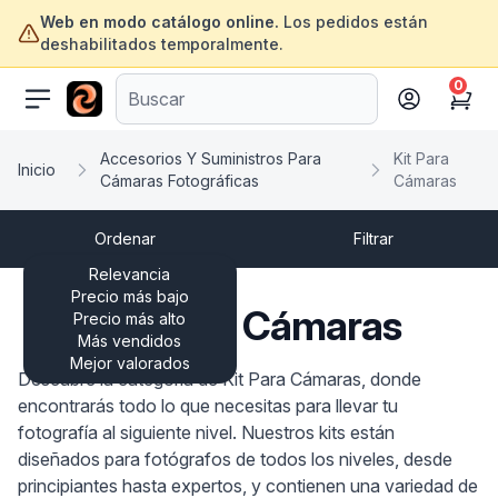
Web en modo catálogo online.
Los pedidos están
deshabilitados temporalmente.
0
ofertasinformatica.com
Cart
Accesorios Y Suministros Para
Kit Para
Inicio
Cámaras Fotográficas
Cámaras
Ordenar
Filtrar
Relevancia
Precio más bajo
Kit Para Cámaras
Precio más alto
Más vendidos
Mejor valorados
Descubre la categoría de Kit Para Cámaras, donde
encontrarás todo lo que necesitas para llevar tu
fotografía al siguiente nivel. Nuestros kits están
diseñados para fotógrafos de todos los niveles, desde
principiantes hasta expertos, y contienen una variedad de